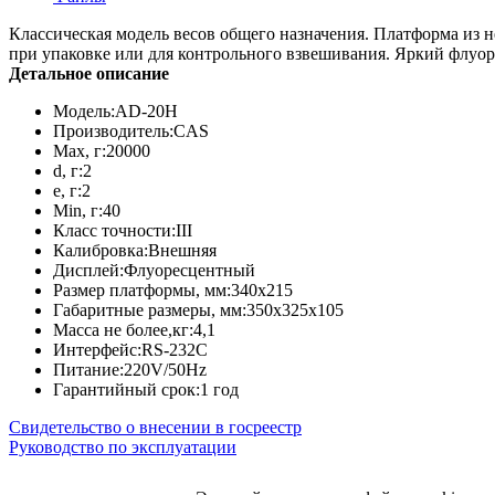
Классическая модель весов общего назначения. Платформа из 
при упаковке или для контрольного взвешивания. Яркий флуо
Детальное описание
Модель:
AD-20H
Производитель:
CAS
Max, г:
20000
d, г:
2
e, г:
2
Min, г:
40
Класс точности:
III
Калибровка:
Внешняя
Дисплей:
Флуоресцентный
Размер платформы, мм:
340х215
Габаритные размеры, мм:
350х325х105
Масса не более,кг:
4,1
Интерфейс:
RS-232C
Питание:
220V/50Hz
Гарантийный срок:
1 год
Свидетельство о внесении в госреестр
Руководство по эксплуатации