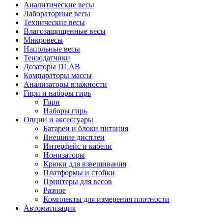
Аналитические весы
Лабораторные весы
Технические весы
Влагозащищенные весы
Микровесы
Напольные весы
Тензодатчики
Дозаторы DLAB
Компараторы массы
Анализаторы влажности
Гири и наборы гирь
Гири
Наборы гирь
Опции и аксессуары
Батареи и блоки питания
Внешние дисплеи
Интерфейс и кабели
Ионизаторы
Крюки для взвешивания
Платформы и стойки
Принтеры для весов
Разное
Комплекты для измерения плотности
Автоматизация