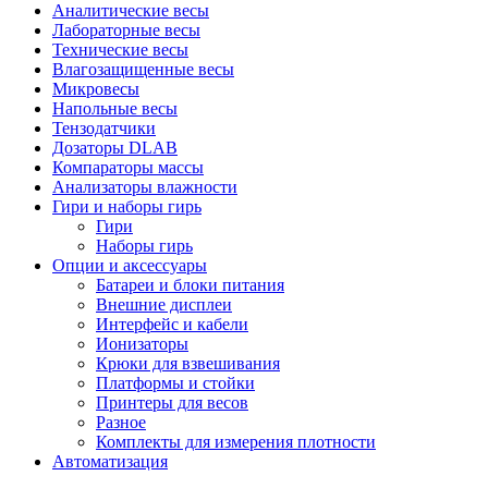
Аналитические весы
Лабораторные весы
Технические весы
Влагозащищенные весы
Микровесы
Напольные весы
Тензодатчики
Дозаторы DLAB
Компараторы массы
Анализаторы влажности
Гири и наборы гирь
Гири
Наборы гирь
Опции и аксессуары
Батареи и блоки питания
Внешние дисплеи
Интерфейс и кабели
Ионизаторы
Крюки для взвешивания
Платформы и стойки
Принтеры для весов
Разное
Комплекты для измерения плотности
Автоматизация