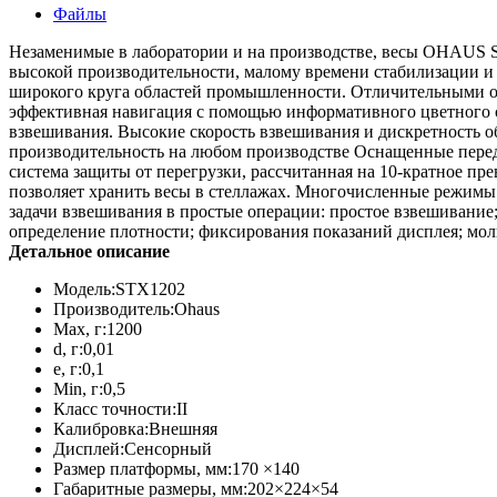
Файлы
Незаменимые в лаборатории и на производстве, весы OHAUS S
высокой производительности, малому времени стабилизации и 
широкого круга областей промышленности. Отличительными ос
эффективная навигация с помощью информативного цветного се
взвешивания. Высокие скорость взвешивания и дискретность 
производительность на любом производстве Оснащенные перед
система защиты от перегрузки, рассчитанная на 10-кратное п
позволяет хранить весы в стеллажах. Многочисленные режимы
задачи взвешивания в простые операции: простое взвешивание
определение плотности; фиксирования показаний дисплея; моль
Детальное описание
Модель:
STX1202
Производитель:
Ohaus
Max, г:
1200
d, г:
0,01
e, г:
0,1
Min, г:
0,5
Класс точности:
II
Калибровка:
Внешняя
Дисплей:
Сенсорный
Размер платформы, мм:
170 ×140
Габаритные размеры, мм:
202×224×54