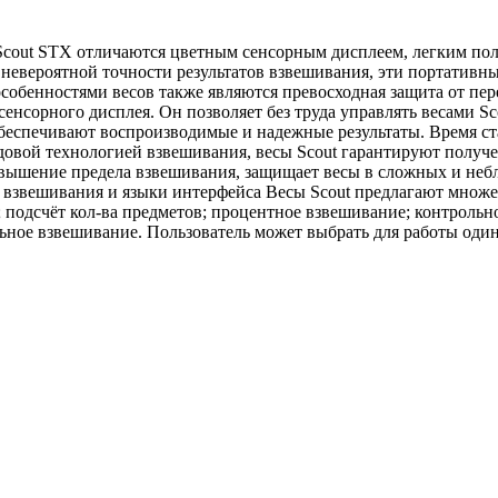
cout STX отличаются цветным сенсорным дисплеем, легким пол
невероятной точности результатов взвешивания, эти портативн
обенностями весов также являются превосходная защита от пе
нсорного дисплея. Он позволяет без труда управлять весами Sc
обеспечивают воспроизводимые и надежные результаты. Время с
овой технологией взвешивания, весы Scout гарантируют получе
ревышение предела взвешивания, защищает весы в сложных и неб
 взвешивания и языки интерфейса Весы Scout предлагают множ
; подсчёт кол-ва предметов; процентное взвешивание; контроль
ное взвешивание. Пользователь может выбрать для работы один 