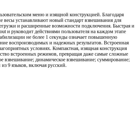
ьзовательским меню и изящной конструкцией. Благодаря
ые весы устанавливают новый стандарт взвешивания для
регрузки и расширенные возможности подключения. Быстрая и
out и руководит действиями пользователя на каждом этапе
табилизации не более 1 секунды означает повышенную
ние воспроизводимых и надежных результатов. Встроенная
лагоприятных условиях. Компактная, изящная конструкция
ество встроенных режимов, превращая даже самые сложные
ное взвешивание; динамическое взвешивание; суммирование;
из 9 языков, включая русский.