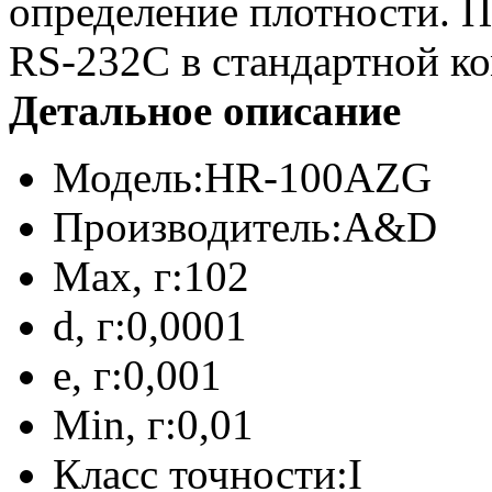
определение плотности. 
RS-232C в стандартной к
Детальное описание
Модель:
HR-100AZG
Производитель:
A&D
Max, г:
102
d, г:
0,0001
e, г:
0,001
Min, г:
0,01
Класс точности:
I